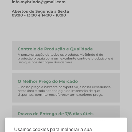
info.mybrinde@gmail.com
Abertos de Segunda a Sexta
09:00 - 13:00 e 14:00 - 18:00
Controle de Produção e Qualidade
A personalização de todos os produtos MyBrinde é de
produção própria com um excelente controle produtivo, e é
isso que nos distingue dos demais.
O Melhor Preço do Mercado
O nosso preço é bastante competitivo, a nossa experiência
nesta área e toda a tecnologia de impressão de que
dispomos, permite-nos oferecer um excelente preço.
Prazos de Entrega de 7/8 dias úteis
A nossa equipa consegue facilmente corresponder aos
curtos prazos de entrega que o mercado exige.
Usamos cookies para melhorar a sua