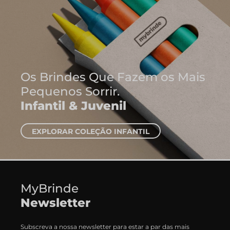
Onde Nasc
Ideias
Cadernos e
EXPLORAR CA
MyBrinde
Newsletter
Subscreva a nossa newsletter para estar a par das mais