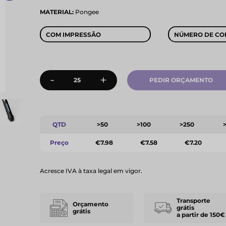
MATERIAL:
Pongee
COM IMPRESSÃO
NÚMERO DE CO
-
+
PEDIR ORÇAMENTO
QTD
>50
>100
>250
Preço
€7.98
€7.58
€7.20
Acresce IVA à taxa legal em vigor.
Transporte
Orçamento
grátis
grátis
a partir de 150€