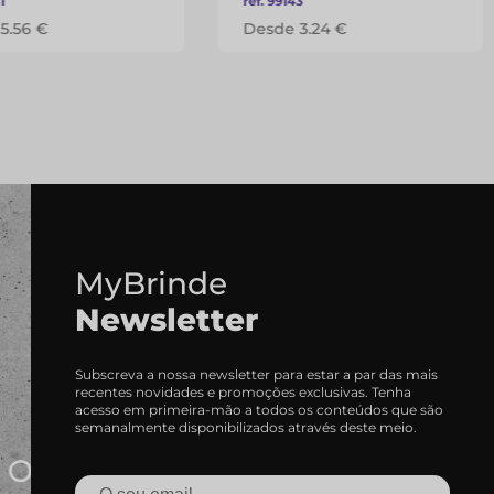
1
ref. 99143
5.56 €
Desde 3.24 €
MyBrinde
Newsletter
Subscreva a nossa newsletter para estar a par das mais
recentes novidades e promoções exclusivas. Tenha
acesso em primeira-mão a todos os conteúdos que são
semanalmente disponibilizados através deste meio.