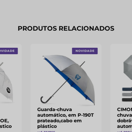
PRODUTOS RELACIONADOS
OVIDADE
NOVIDADE
Guarda-chuva
CIMON
automático, em P-190T
chuva
POE,
prateado,cabo em
dobrá
stico
plástico
autom