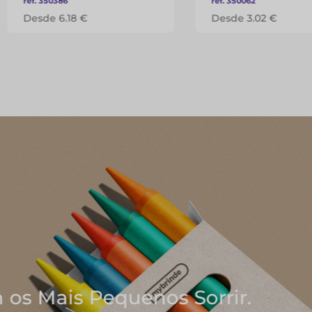
ref. 350386
ref. 350062
Desde 6.18 €
Desde 3.02 €
Onde Nascem As Melhores I