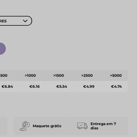
RES
>500
>1000
>1500
>2500
>5000
€6.84
€6.16
€5.54
€4.99
€4.74
Entrega em 7
Maquete grátis
dias