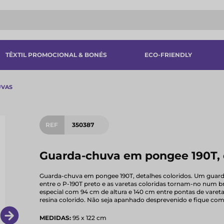
TÊXTIL PROMOCIONAL & BONÉS
ECO-FRIENDLY
UVAS
REF
350387
Guarda-chuva em pongee 190T, 
Guarda-chuva em pongee 190T, detalhes coloridos. Um guard
entre o P-190T preto e as varetas coloridas tornam-no num b
especial com 94 cm de altura e 140 cm entre pontas de varet
resina colorido. Não seja apanhado desprevenido e fique com
MEDIDAS:
95 x 122 cm