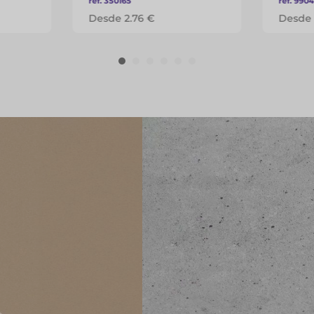
ref. 350165
ref. 9904
Desde 2.76 €
Desde 
deias