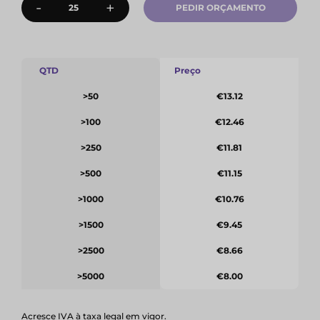
-
+
PEDIR ORÇAMENTO
QTD
Preço
>50
€13.12
>100
€12.46
>250
€11.81
>500
€11.15
>1000
€10.76
>1500
€9.45
>2500
€8.66
>5000
€8.00
Acresce IVA à taxa legal em vigor.