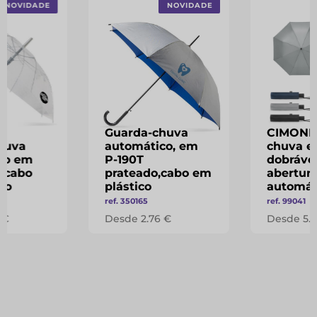
NOVIDADE
NOVIDADE
Guarda-chuva
CIMONE 
huva
automático, em
chuva e
co em
P-190T
dobráve
 cabo
prateado,cabo em
abertur
co
plástico
automát
ref. 350165
ref. 99041
 €
Desde 2.76 €
Desde 5.5