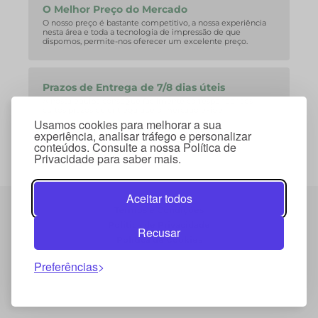
O Melhor Preço do Mercado
O nosso preço é bastante competitivo, a nossa experiência
nesta área e toda a tecnologia de impressão de que
dispomos, permite-nos oferecer um excelente preço.
Prazos de Entrega de 7/8 dias úteis
A nossa equipa consegue facilmente corresponder aos
curtos prazos de entrega que o mercado exige.
Usamos cookies para melhorar a sua
experiência, analisar tráfego e personalizar
conteúdos. Consulte a nossa Política de
Privacidade para saber mais.
Aceitar todos
Termos e Condições
Política de Privacidade
Recusar
Política de Cookies
Preferências
© 2026 Copyright Mybrinde . Todos os direitos
reservados.