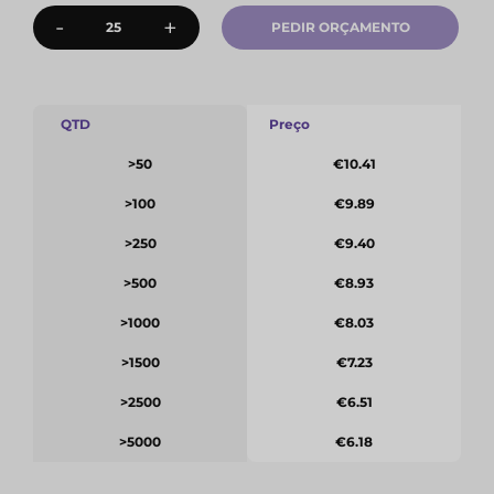
-
+
PEDIR ORÇAMENTO
QTD
Preço
>50
€10.41
>100
€9.89
>250
€9.40
>500
€8.93
>1000
€8.03
>1500
€7.23
>2500
€6.51
>5000
€6.18