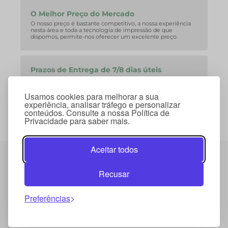
O Melhor Preço do Mercado
O nosso preço é bastante competitivo, a nossa experiência
nesta área e toda a tecnologia de impressão de que
dispomos, permite-nos oferecer um excelente preço.
Prazos de Entrega de 7/8 dias úteis
A nossa equipa consegue facilmente corresponder aos
curtos prazos de entrega que o mercado exige.
Usamos cookies para melhorar a sua
experiência, analisar tráfego e personalizar
conteúdos. Consulte a nossa Política de
Privacidade para saber mais.
Aceitar todos
Termos e Condições
Política de Privacidade
Recusar
Política de Cookies
Preferências
© 2026 Copyright Mybrinde . Todos os direitos
reservados.