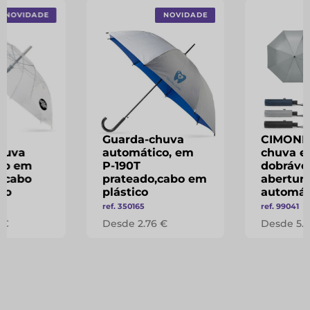
NOVIDADE
NOVIDADE
Guarda-chuva
CIMONE 
huva
automático, em
chuva e
co em
P-190T
dobráve
 cabo
prateado,cabo em
abertur
co
plástico
automát
ref. 350165
ref. 99041
 €
Desde 2.76 €
Desde 5.5